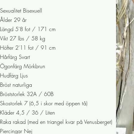
I mitt sällskap kan man känna sig 
Sexualitet Bisexuell
stannar mellan oss.

Ålder 29 år
Längd 5'8 fot / 171 cm
Stor kyss!!

Vikt 27 lbs / 58 kg
SOFIALOVERS
Höfter 2'11 fot / 91 cm
Hårfärg Svart
Ögonfärg Mörkbrun
Hudfärg Ljus
Bröst naturliga
Bröststorlek 32A / 60B
Skostorlek 7 (6,5 i skor med öppen tå)
Kläder 4,5 / 36 / Liten
Raka rakad (med en triangel kvar på Venusberget)
Piercingar Nej