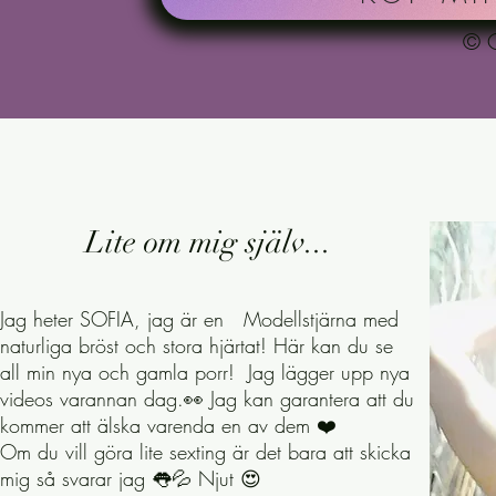
Låt oss gå längre här, väntar på dig!
© C
Som strippmodell lär jag känna fantas
här är vänner jag uppskattar mycket
aldrig drömma om att vara utan mina
Att flirta med en gentleman över en 
barbesök med livets goda drinkar föl
Lite om mig själv...
Aldrig en tråkig stund med mig!

Glad, lätt att skratta och gillar a
väl. Samtidigt är jag väldigt lugn, jo
​Jag heter SOFIA, jag är en Modellstjärna med
att umgås med och att det känns so
naturliga bröst och stora hjärtat! Här kan du se
träffas.

all min nya och gamla porr! Jag lägger upp nya
videos varannan dag.👀 Jag kan garantera att du
Jag klär mig alltid diskret och orden
kommer att älska varenda en av dem ❤️
som "girl next door", en avslappnad
Om du vill göra lite sexting är det bara att skicka
vara det, ibland är jag det i alla fall.

mig så svarar jag 👅💦 Njut 😍