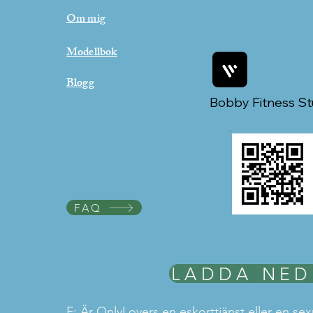
Om mig
Modellbok
Blogg
Bobby Fitness St
FAQ
F: Är OnlyLovers en eskorttjänst eller en sexue