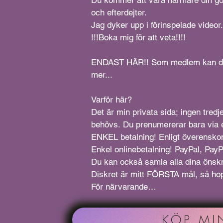
Du kommer att vara närmare din godi
och efterdejter.

Jag dyker upp i förinspelade videor.
!!!Boka mig för att veta!!!!

ENDAST HÄR!! Som medlem kan du få
mer...

Varför här?

Det är min privata sida; ingen tredje
behövs. Du prenumererar bara via e-
ENKEL betalning! Enligt överensko
Enkel onlinebetalning! PayPal, PayPa
Du kan också samla alla dina önskn
Diskret är mitt FÖRSTA mål, så hopp
För närvarande

är jag fullvaccinerad mot covid-19.

Månatliga/mensliga tester.

KÖP MI