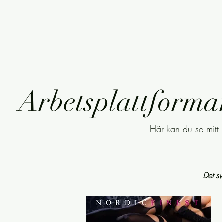
Arbetsplattformar
Här kan du se mitt 
Det s