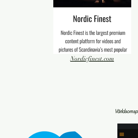
Nordicfinest.com
Världsomsp