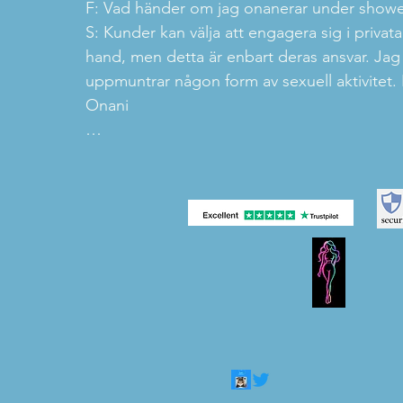
F: Vad händer om jag onanerar under showe
S: Kunder kan välja att engagera sig i privata
hand, men detta är enbart deras ansvar. Jag de
uppmuntrar någon form av sexuell aktivitet.
Onani

F: Kan jag boka en session på en biograf elle
S: Ja, jag erbjuder sessioner på godkända er
eller privata utrymmen, men endast på areno
aktiviteter är lagligt tillåtna.

F: Kan jag använda sexleksaker eller rekvisi
S: Artisten kan använda rekvisita eller sexlek
soloframträdanden i konstnärliga syften, men
interagera med eller påverka användningen a